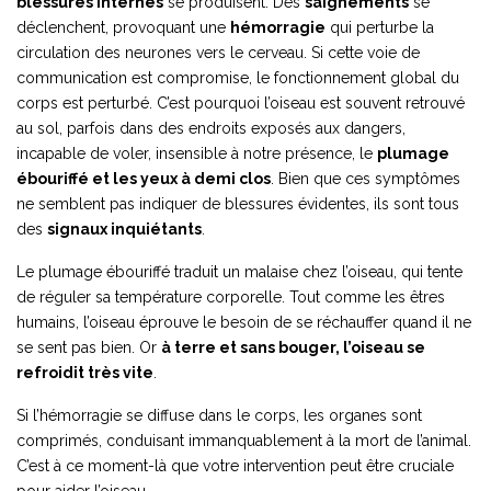
blessures internes
se produisent. Des
saignements
se
déclenchent, provoquant une
hémorragie
qui perturbe la
circulation des neurones vers le cerveau. Si cette voie de
communication est compromise, le fonctionnement global du
corps est perturbé. C’est pourquoi l’oiseau est souvent retrouvé
au sol, parfois dans des endroits exposés aux dangers,
incapable de voler, insensible à notre présence, le
plumage
ébouriffé et les yeux à demi clos
. Bien que ces symptômes
ne semblent pas indiquer de blessures évidentes, ils sont tous
des
signaux inquiétants
.
Le plumage ébouriffé traduit un malaise chez l’oiseau, qui tente
de réguler sa température corporelle. Tout comme les êtres
humains, l’oiseau éprouve le besoin de se réchauffer quand il ne
se sent pas bien. Or
à terre et sans bouger, l’oiseau se
refroidit très vite
.
Si l’hémorragie se diffuse dans le corps, les organes sont
comprimés, conduisant immanquablement à la mort de l’animal.
C’est à ce moment-là que votre intervention peut être cruciale
pour aider l’oiseau.