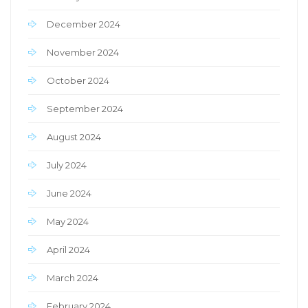
December 2024
November 2024
October 2024
September 2024
August 2024
July 2024
June 2024
May 2024
April 2024
March 2024
February 2024