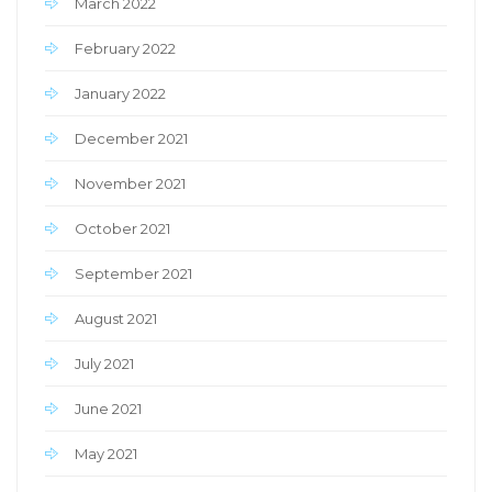
March 2022
February 2022
January 2022
December 2021
November 2021
October 2021
September 2021
August 2021
July 2021
June 2021
May 2021