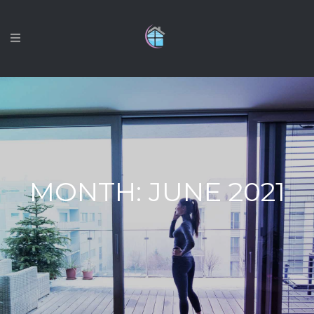
MONTH:
JUNE 2021