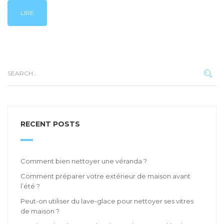
LIRE
RECENT POSTS
Comment bien nettoyer une véranda ?
Comment préparer votre extérieur de maison avant
l’été ?
Peut-on utiliser du lave-glace pour nettoyer ses vitres
de maison ?