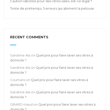
Caution rabotée pour des vitres sales, est-ce légal ?
Tonte de printemps, 5 erreurs qui abiment la pelouse
RECENT COMMENTS
Sandrine Ala
on
Quel prix pour faire laver ses vitres à
domicile ?
Sandrine Ala
on
Quel prix pour faire laver ses vitres à
domicile ?
Coumans
on
Quel prix pour faire laver ses vitres à
domicile ?
Sandrine Ala
on
Quel prix pour faire laver ses vitres à
domicile ?
GIRARD maud
on
Quel prix pour faire laver ses vitres à
domicile ?