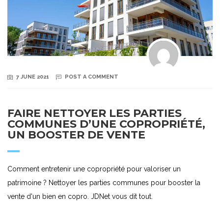
7 JUNE 2021
POST A COMMENT
FAIRE NETTOYER LES PARTIES
COMMUNES D’UNE COPROPRIÉTÉ,
UN BOOSTER DE VENTE
Comment entretenir une copropriété pour valoriser un
patrimoine ? Nettoyer les parties communes pour booster la
vente d'un bien en copro. JDNet vous dit tout.