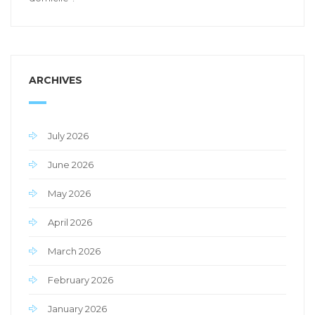
ARCHIVES
July 2026
June 2026
May 2026
April 2026
March 2026
February 2026
January 2026