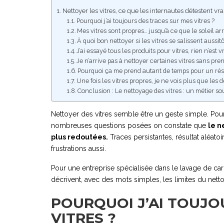
Nettoyer les vitres, ce que les internautes détestent 
Pourquoi j’ai toujours des traces sur mes vitres ?
Mes vitres sont propres… jusqu’à ce que le soleil ar
À quoi bon nettoyer si les vitres se salissent aussitô
J’ai essayé tous les produits pour vitres, rien n’est 
Je n’arrive pas à nettoyer certaines vitres sans pre
Pourquoi ça me prend autant de temps pour un ré
Une fois les vitres propres, je ne vois plus que les 
Conclusion : Le nettoyage des vitres : un métier s
Nettoyer des vitres semble être un geste simple. Pourt
nombreuses questions posées on constate que
le n
plus redoutées.
Traces persistantes, résultat aléat
frustrations aussi.
Pour une entreprise spécialisée dans le lavage de car
décrivent, avec des mots simples, les limites du nett
POURQUOI J’AI TOUJO
VITRES ?