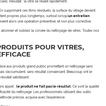
les. Résultat : la vitre se resalit rapidement.
n supprimant ces films résiduels, la surface du vitrage devient
restent propres plus longtemps, surtout lorsqu’
un entretien
vient alors une opération préventive, et non plus corrective.
us abonner et oubliez la corvée du nettoyage de vitres. Toutes nos
 PRODUITS POUR VITRES,
EFFICACE
ace aux produits grand public promettant un nettoyage sans
ssais s’accumulent, sans résultat convaincant. Beaucoup ont le
ésultat satisfaisant.
ans appel :
le produit ne fait pas le résultat.
Ce sont la qualité
fficacité du nettoyage. Les professionnels utilisent des outils
éthode précise, acquise avec l’expérience.