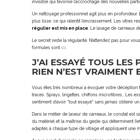
invisible qui favorise l’accrochage des nouvelles particu
Un nettoyage professionnel agit plus en profondeur. E
plus lisse, ce qui ralentit l’encrassement. Les vitres 
régulier est mis en place
. Le lavage de carreaux de
Le secret reste la régularité. N’attendez pas pour vo
formules sont
ici
.
J’AI ESSAYÉ TOUS LES
RIEN N’EST VRAIMENT 
Vous êtes très nombreux à évoquer votre déception f
traces. Sprays, lingettes, chiffons microfibres… Les e
sentiment d’avoir “tout essayé” sans jamais obtenir un r
Dans le métier de laveur de carreaux, le constat est s
du matériel et la maîtrise du geste qui déterminent l’e
adaptés à chaque type de vitrage et appliquent une m