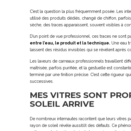
C’est la question la plus fréquemment posée. Les inte
utilisé des produits dédiés, changé de chiffon, parfo
sèche, des traces apparaissent, souvent visibles à con
D’un point de vue professionnel, ces traces ne sont p
entre l’eau, le produit et la technique.
Une eau tr
laissent des résidus invisibles qui se révèlent après c
Les laveurs de carreaux professionnels travaillent diff
maîtrisée, parfois purifiée, et la gestuelle est consta
terminé par une finition précise. C’est cette rigueur q
successives.
MES VITRES SONT PRO
SOLEIL ARRIVE
De nombreux internautes racontent que leurs vitres 
rayon de soleil révèle aussitôt des défauts. Ce phénomè