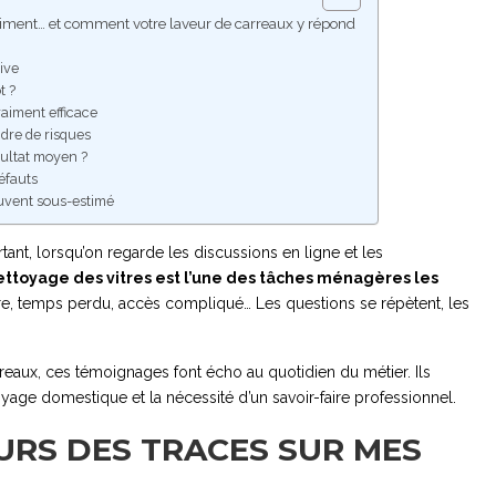
vraiment… et comment votre laveur de carreaux y répond
rive
t ?
vraiment efficace
ndre de risques
sultat moyen ?
défauts
ouvent sous-estimé
ant, lorsqu’on regarde les discussions en ligne et les
ettoyage des vitres est l’une des tâches ménagères les
oire, temps perdu, accès compliqué… Les questions se répètent, les
reaux, ces témoignages font écho au quotidien du métier. Ils
oyage domestique et la nécessité d’un savoir-faire professionnel.
URS DES TRACES SUR MES