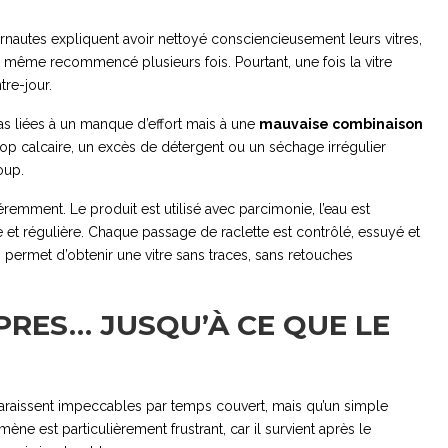
rnautes expliquent avoir nettoyé consciencieusement leurs vitres,
is même recommencé plusieurs fois. Pourtant, une fois la vitre
tre-jour.
as liées à un manque d’effort mais à une
mauvaise combinaison
op calcaire, un excès de détergent ou un séchage irrégulier
oup.
éremment. Le produit est utilisé avec parcimonie, l’eau est
nte et régulière. Chaque passage de raclette est contrôlé, essuyé et
ui permet d’obtenir une vitre sans traces, sans retouches
PRES… JUSQU’À CE QUE LE
paraissent impeccables par temps couvert, mais qu’un simple
ne est particulièrement frustrant, car il survient après le