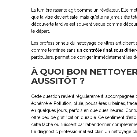
La lumière rasante agit comme un révélateur. Elle met 
que la vitre devient sale, mais qu’elle n’a jamais été t
découverte tardive est souvent vécue comme décourag
le départ.
Les professionnels du nettoyage de vitres anticipent 
comme terminée sans
un contrôle final sous diff
particuliers, permet de corriger immédiatement les déf
À QUOI BON NETTOYER 
AUSSITÔT ?
Cette question revient régulièrement, accompagnée d’u
éphémère. Pollution, pluie, poussières urbaines, trace
en quelques jours, parfois en quelques heures. Contr
offre peu de gratification durable. Ce sentiment d’
cette tâche ou finissent par l’abandonner complèteme
Le diagnostic professionnel est clair. Un nettoyage clas