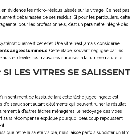
en évidence les micro-résidus laissés sur le vitrage. Ce n’est pas
otalement débarrassée de ses résidus. Si pour les particuliers, cette
eante, pour les professionnels, c’est un paramètre intégré dès
systématiquement cet effet. Une vitre n’est jamais considérée
érents angles lumineux
. Cette étape, souvent négligée par les
auts et d’éviter les mauvaises surprises à la lumière naturelle.
SI LES VITRES SE SALISSENT
n sentiment de lassitude tant cette tâche jugée ingrate est
s d’oiseaux sont autant d’éléments qui peuvent ruiner le résultat
airement à d’autres tâches ménagères, le nettoyage des vitres
effort sans récompense explique pourquoi beaucoup repoussent
nt.
sique retire la saleté visible, mais laisse parfois subsister un film